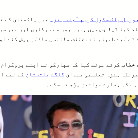
وریل پلک سکول کریم آباد ہنزہ
میں پاکستان کے خل
د کیا گیا جس میں ہنزہ بھر سے سرکاری اور غیر سر
 کے لیے طلباء نے مختلف سائنسی ماڈلز پیش کئے او
 خطاب کرتے ہوئے کہا کہ سپارکو نے اپنے پروگرام 
یونکہ ہنزہ تعلیمی میدان
گلگت بلتستان
کے لیے ای
ہے کہ ہمارے خواتین پڑھ نہ سکے۔