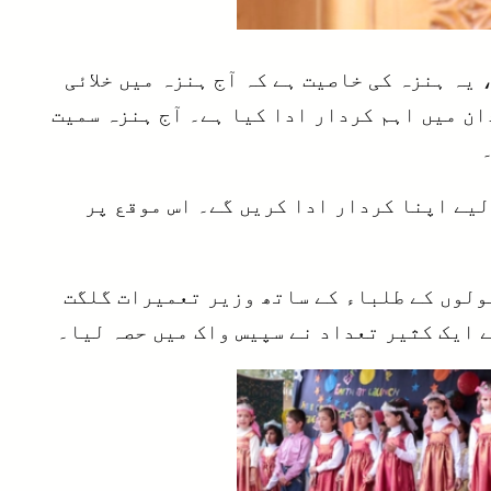
یہ ہنزہ کی خاصیت ہے کہ آج ہنزہ میں خلائی
ن میں اہم کردار ادا کیا ہے۔ آج ہنزہ سمیت
لیے اپنا کردار ادا کریں گے۔ اس موقع پر
ولوں کے طلباء کے ساتھ وزیر تعمیرات گلگت
 ایک کثیر تعداد نے سپیس واک میں حصہ لیا۔