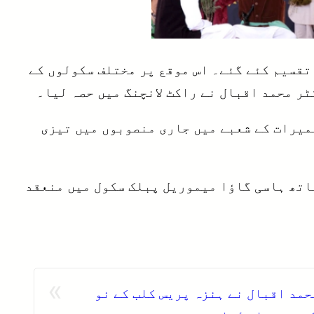
تقسیم کئے گئے۔ اس موقع پر مختلف سکولوں کے
ر محمد اقبال نے راکٹ لانچنگ میں حصہ لیا۔
میرات کے شعبے میں جاری منصوبوں میں تیزی
ساتھ ہاسی گاؤا میموریل پبلک سکول میں منعقد
»
مد اقبال نے ہنزہ پریس کلب کے نو