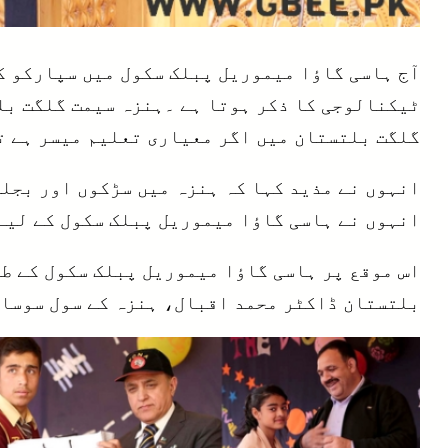
آج ہاسی گاؤا میموریل پبلک سکول میں سپارکو کے
ٹیکنالوجی کا ذکر ہوتا ہے ۔ہنزہ سیمت گلگت ب
گلگت بلتستان میں اگر معیاری تعلیم میسر ہے ت
انہوں نے مذید کہا کہ ہنزہ میں سڑکوں اور بجلی
انہوں نے ہاسی گاؤا میموریل پبلک سکول کے لیے 
اس موقع پر ہاسی گاؤا میموریل پبلک سکول کے ط
بلتستان ڈاکٹر محمد اقبال، ہنزہ کے سول سوسائٹ