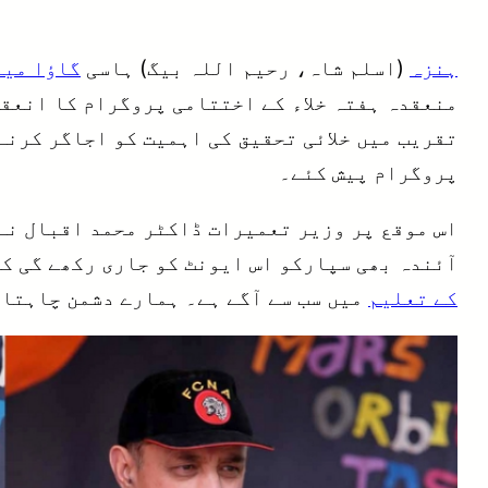
ہنزہ
(اسلم شاہ، رحیم اللہ بیگ) ہاسی
گاؤا میم
منعقدہ ہفتہ خلاء کے اختتامی پروگرام کا انعقا
تقریب میں خلائی تحقیق کی اہمیت کو اجاگر کرنے
پروگرام پیش کئے۔
اس موقع پر وزیر تعمیرات ڈاکٹر محمد اقبال نے
آئندہ بھی سپارکو اس ایونٹ کو جاری رکھے گی ک
کے تعلیم
میں سب سے آگے ہے۔ ہمارے دشمن چاہتا 