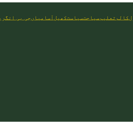
ل
کالم
تعلیم
سیاحت
سیاست
کھیل
آسامیاں
جی بی انگری