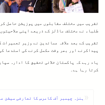
تقریب میں مختلف مقابلوں میں پوزیشن حاصل کرن
طلباء نے مختلف ماڈلز کے ذریعے اپنی صلاحیتوں 
تقریب کے بعد علاقہ عمائدین نے وزیر تعمیرات ک
پیداکرنے اور بھر وقت مکمل کرنے کی استدعا کی
یاد رہے کہ پاکستان خلائی تحقیق کا ادارہ سپا
کرتا رہا ہے۔
«
ہنزہ چیمبر آف کامرس کا تعارفی سیشن علی آباد میں منعققد