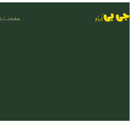
Skip
to
صفحۂ اؤ
content