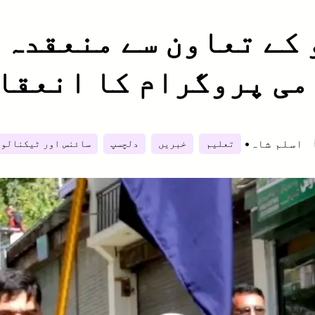
کے تعاون سے منعقدہ ہ
ی پروگرام کا انعقا
اسلم شاہ
•
تعلیم
خبریں
دلچسپ
سائنس اور ٹیکنالوج