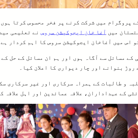
 پروگرام میں شرکت کرنے پر فخر محسوس کرتا ہوں، 
لتستان میں
آغا خان ایجوکیشن سروس
نے تعلیمی میدا
و اس میں آغاخان ایجوکیشن سروس کا اہم کردار ہے۔
 کے مسائل سے آگاہ ہوں اور ہم ان مسائل کے حل کے 
روڑ بنوانے اور چار دیواری کا اعلان کیا۔
لبہ و طالبات کے ہمراہ سرکاری اور غیر سرکاری سک
ی کے عہداداران، علاقہ عمائدین اور اہل علاقہ کے