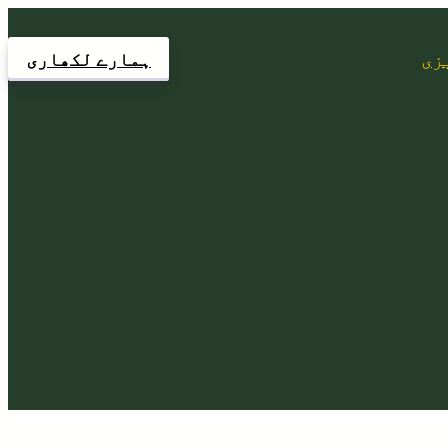
زی
ہمارے لکھاری