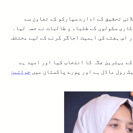
ائی تحقیق کے ادارے سپارکو کے تعاون سے
کاری سکولوں کے طلباء و طالبات نے حصہ لیا۔
ر اس ہفتے کی اہمیت اجاگر کرنے کے لیے مختلف
کے بہترین جگہ کا انتخاب کیا اور امید ہے
ک رول ماڈل ہے اور پورے پاکستان میں
خواتین