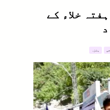
فتہ خلاء کے
د
ی
ہنزہ