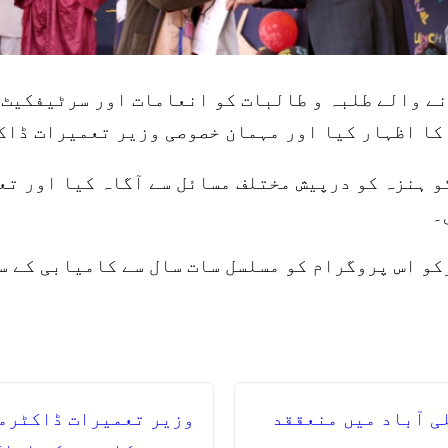
ے والے طلبہ و طالبات کو انعامات اور سرٹیفکیٹ 
کا اظہار کیا اور مہمان خصوصی وزیر تعمیرات ڈاکٹ
و ہنزہ کو درپیش مختلف مسائل سے آگاہ کیا اور تع
۔
رکو اس پروگرام کو مسلسل سات سال سے کامیابی کے 
وزیر تعمیرات ڈاکٹرمح