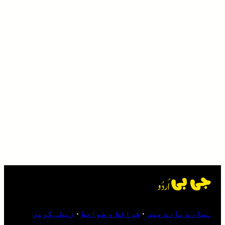
ہمارے بارے میں
·
شرائط و ضوابط
·
ربطہ کریں