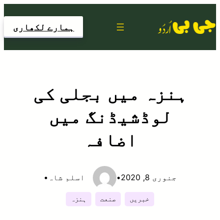
Skip
to
ہمارے لکھاری
content
ہنزہ میں بجلی کی
لوڈشیڈنگ میں
اضافہ
جنوری 8, 2020
•
اسلم شاہ
•
خبریں
صنعت
ہنزہ