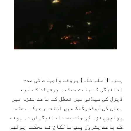
ہنزہ (اسلم شاہ) بروقت واجبات کی عدم
ادائیگی کے باعث محکمہ برقیات کے لیے
ڈیزل کی سپلائی میں تعطل کے باعث ہنزہ میں
بجلی کی لوڈشیڈنگ میں اضافہ، جبکہ محکمہ
پولیس ہنزہ کی جانب سے ادائیگیاں نہ ہونے
کے باعث پٹرول پمپ مالکان نے محکمہ پولیس