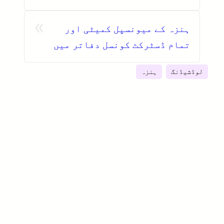
اجلاس
»
ہنزہ کے میونسپل کمیٹی اور
تمام ڈسٹرکٹ کونسل دفاتر میں
تمباکو نوشی پر مکمل پابندی
لوڈشیڈنگ
ہنزہ
عائد