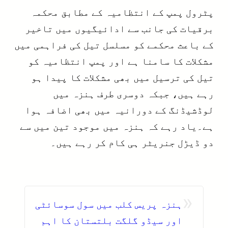
پٹرول پمپ کے انتظامیہ کے مطابق محکمہ
برقیات کی جانب سے ادائیگیوں میں تاخیر
کے باعث محکمے کو مسلسل تیل کی فراہمی میں
مشکلات کا سامنا ہے اور پمپ انتظامیہ کو
تیل کی ترسیل میں بھی مشکلات کا پیدا ہو
رہے ہیں، جبکہ دوسری طرف ہنزہ میں
لوڈشیڈنگ کے دورانیہ میں بھی اضافہ ہوا
ہے۔یاد رہے کہ ہنزہ میں موجود تین میں سے
دو ڈیڑل جنریٹر ہی کام کر رہے ہیں۔
«
ہنزہ پریس کلب میں سول سوسائٹی
اور سیڈو گلگت بلتستان کا اہم