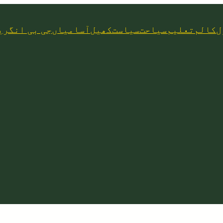
ل
کالم
تعلیم
سیاحت
سیاست
کھیل
آسامیاں
جی بی انگری