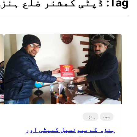
Tag:
ڈپٹی کمشنر ضلع ہنز
صحت
ہنزہ
ہنزہ کے میونسپل کمیٹی اور