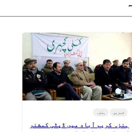
ہ
خبریں
ہنزہ
ہنزہ کریم آباد میں ڈپٹی کمشنر