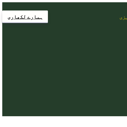
زی
ہمارے لکھاری