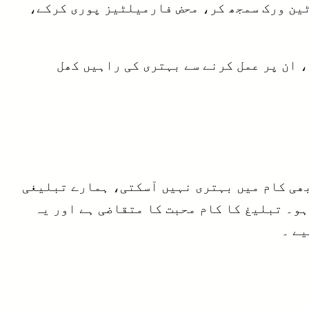
ٹین ورک سمجھ کر، محض فارمیلٹیز پوری کرکے،
 ان پر عمل کرنے سے بہتری کی راہیں کھل
بھی کام میں بہتری نہیں آسکتی، ہمارے تبلیغی
ہو۔ تبلیغ کا کام محبت کا متقاضی ہے اور یہ
یے ۔