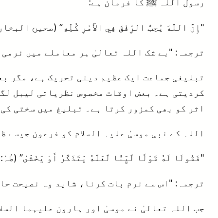
رسول اللہ ﷺ کا فرمان ہے:
"إِنَّ اللَّهَ يُحِبُّ الرِّفْقَ فِي الأَمْرِ كُلِّهِ” (صحیح البخاری: 4
ترجمہ: "بے شک اللہ تعالیٰ ہر معاملے میں نرمی 
تبلیغی جماعت ایک عظیم دینی تحریک ہے، مگر بع
کردیتی ہے۔ بعض اوقات مخصوص نظریاتی لیبل لگا 
اثر کو بھی کمزور کرتا ہے۔ تبلیغ میں سختی کی
اللہ کے نبی موسیٰ علیہ السلام کو فرعون جیسے ظ
"فَقُولَا لَهُ قَوْلًا لَّيِّنًا لَّعَلَّهُ يَتَذَكَّرُ أَوْ يَخْشَىٰ” (طٰہٰ: 44)
ترجمہ: "اس سے نرم بات کرنا، شاید وہ نصیحت حا
جب اللہ تعالیٰ نے موسیٰ اور ہارون علیہما الس