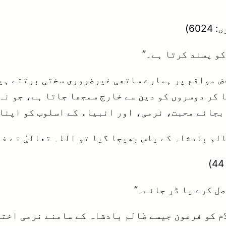
602)
کو پسند کرتا ہے۔”
ض مواقع پر ہمارے ساتھی غیرضروری سختی برتتے ہیں
کر دوسروں کو دین سے خارج سمجھا جاتا ہے، جو نہ
 بجائے محبت، نرمی، اور انبیاء کے اسلوب کو اپنا
الم بادشاہ کے پاس بھیجا گیا تو اللہ تعالیٰ نے ف
صل کرے یا ڈر جائے۔”
لام کو فرعون جیسے ظالم بادشاہ کے سامنے نرمی اخت