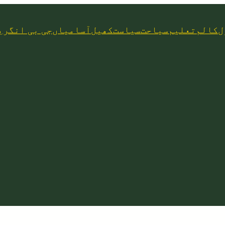
ل
کالم
تعلیم
سیاحت
سیاست
کھیل
آسامیاں
جی بی انگری