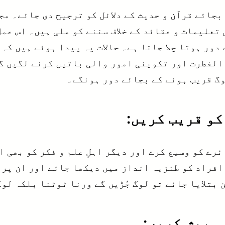
جائے قرآن و حدیث کے دلائل کو ترجیح دی جائے۔ مج
تعلیمات و عقائد کے خلاف سننے کو ملی ہیں۔ اس عم
دور ہوتا چلا جاتا ہے۔ حالات یہ پیدا ہوئے ہیں کہ
 الفطرت اور تکوینی امور والی باتیں کرنے لگیں گ
وگ قریب ہونے کے بجائے دور ہونگے۔
رے کو وسیع کرے اور دیگر اہلِ علم و فکر کو بھی ا
 افراد کو طنزیہ انداز میں دیکھا جائے اور ان پر
بتلایا جائے تو لوگ جُڑیں گے ورنا ٹوٹنا بلکہ لوگ