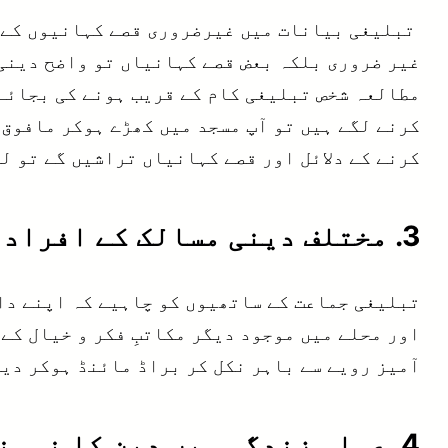
تبلیغی بیانات میں غیرضروری قصے کہانیوں کے ب
غیر ضروری بلکہ بعض قصے کہانیاں تو واضح دینی 
مطالعہ شخص تبلیغی کام کے قریب ہونے کی بجائے 
کرنے لگے ہیں تو آپ مسجد میں کھڑے ہوکر مافوق
کرنے کے دلائل اور قصے کہانیاں تراشیں گے تو ل
3. مختلف دینی مسالک کے افراد کو قریب کریں:
تبلیغی جماعت کے ساتھیوں کو چاہیے کہ اپنے دائ
اور محلے میں موجود دیگر مکاتبِ فکر و خیال کے
آمیز رویے سے باہر نکل کر براڈ مائنڈ ہوکر دین 
4. عملی زندگی میں دین کا نمونہ پیش کریں: