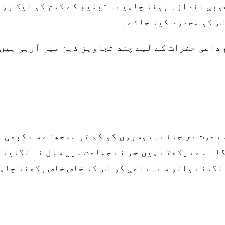
وبی اندازہ ہونا چاہیے۔ تبلیغ کے کام کو ایک رو
اس کو محدود کیا جائے۔
داعی حضرات کے لیے چند تجاویز ذہن میں آرہی ہیں،
 دعوت دی جائے۔ دوسروں کو کم تر سمجھنے سے کبھی 
گاہ سے دیکھتے ہیں جس نے جماعت میں سال نہ لگایا 
لگانے والو سے۔ داعی کو اس کا خاص خاص رکھنا چاہ