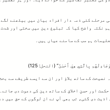
ی مرحلے کئی ذمہ دار افراد بیان میں بیٹھنے لگے 
م نکتہ واضح کیا کہ تبلیغ دین میں سختی اور شدت 
علیمات ہم سب کے سامنے عیاں ہیں۔
وَجَادِلْهُم بِالَّتِي هِيَ أَحْسَنُ” (النحل: 125)
 نصیحت کے ساتھ بلاؤ اور ان سے ایسے طریقے سے بحث
کمت اور حسنِ اخلاق کے ساتھ دین کی دعوت دی جائے۔
اذیت دی گئی، تب بھی آپ نے ان لوگوں کے حق میں دع