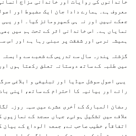
خاندانوں کی روایات اور خاندانی مزاج انسانی 
معروف ہے۔ ہمارے دادا جان ایک مضبوط اور اصول
جھکے نہیں اور نہ ہی کمپرومائز کیا۔ اور یہی س
نمایاں ہے۔ اس خاندانی اثر کے تحت ہم میں بھی 
ہمیشہ نرمی اور شفقت پر مبنی رہا ہے اور اس سے
گزشتہ پندرہ سال سے تدریس کے شعبے سے وابستہ ہ
میں طلبہ کے ساتھ دوستانہ تعلق رکھتا ہوں اور 
یہی اصول سوشل میڈیا اور تبلیغی و ابلاغی سرگر
رائے اور بیانیہ کا احترام کے ساتھ، اپنی بات
رمضان المبارک کے آخری عشرے میں سہہ روزہ لگان
علاقے میں تشکیل ہوئی، جہاں مسجد کے نمازیوں ک
اتفاقاً، خطیب صاحب نے، جمعۃ الوداع کے بیان ک
تفسیرِ قرآن کی ضرورت کو خوب اجاگر کیا اور ار