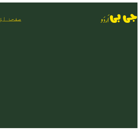
Skip
to
صفحۂ اؤ
content