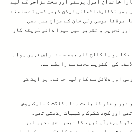
را خاندان اصول پرستی اور سخت مزاجی کے لیے
 بھر تکالیف اٹھائی لیکن کبھی کسی کے سامنے
 مولانا موسی ولی خان کے مزاج میں بھی
اور تحریر و تقریر میں میرا ذاتی طریقۂ کار
 کا ہو یا کالج کا، مجھ سے ناراض نہیں ہوا۔
امذہ کی اکثریت مجھے سے رابطے ہے۔
ی اور دلائل سے کام لیا جائے۔ ہر ایک کی
 غور و فکر کا باعث بنا۔ گلگت کے ایک پوش
تھی اور کچھ شکوک و شبہات رکھتی تھی۔
تگو کی،قرآن کریم کا تیسرا حق تدبر اور
ی مختصر اہمیت اور ذوق کا ذکر بھی کیا۔ اور