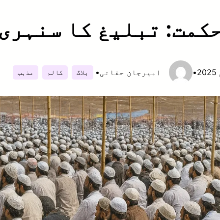
کمت: تبلیغ کا سنہری
•
امیرجان حقانی
•
بلاگ
کالم
مذہب