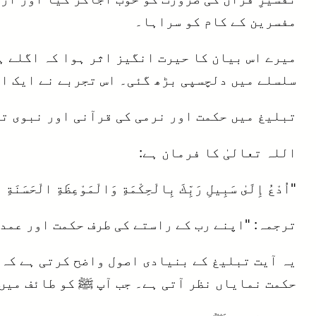
مفسرین کے کام کو سراہا۔
میرے اس بیان کا حیرت انگیز اثر ہوا کہ اگلے ہ
سلسلے میں دلچسپی بڑھ گئی۔ اس تجربے نے ایک اہ
تبلیغ میں حکمت اور نرمی کی قرآنی اور نبوی ت
اللہ تعالیٰ کا فرمان ہے:
"اُدْعُ إِلَىٰ سَبِيلِ رَبِّكَ بِالْحِكْمَةِ وَالْمَوْعِظَةِ الْحَسَنَةِ 
ترجمہ: "اپنے رب کے راستے کی طرف حکمت اور عمدہ
یہ آیت تبلیغ کے بنیادی اصول واضح کرتی ہے کہ ح
حکمت نمایاں نظر آتی ہے۔ جب آپ ﷺ کو طائف میں 