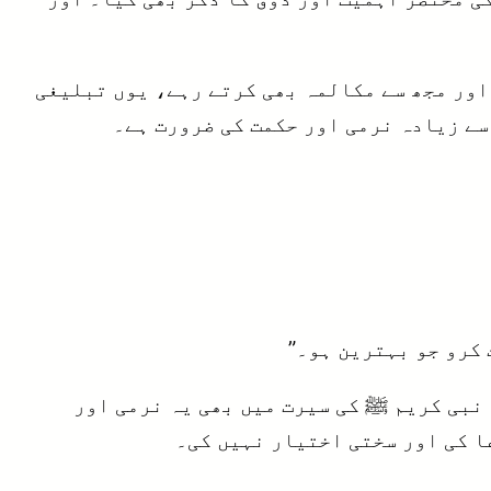
اور مجھ سے مکالمہ بھی کرتے رہے، یوں تبلیغی
سے زیادہ نرمی اور حکمت کی ضرورت ہے۔
 کرو جو بہترین ہو۔”
 نبی کریم ﷺ کی سیرت میں بھی یہ نرمی اور
ا کی اور سختی اختیار نہیں کی۔