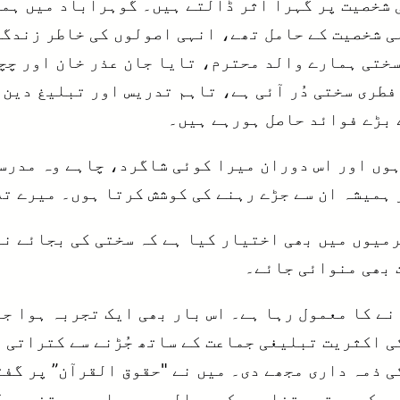
شخصیت پر گہرا اثر ڈالتے ہیں۔ گوہرآباد میں ہما
ی شخصیت کے حامل تھے، انہی اصولوں کی خاطر زندگی
ختی ہمارے والد محترم، تایا جان عذر خان اور چچا
فطری سختی دُر آئی ہے، تاہم تدریس اور تبلیغ دین 
 بڑے فوائد حاصل ہورہے ہیں۔
وں اور اس دوران میرا کوئی شاگرد، چاہے وہ مدرسے
ہمیشہ ان سے جڑے رہنے کی کوشش کرتا ہوں۔ میرے تل
میوں میں بھی اختیار کیا ہے کہ سختی کی بجائے نرم
 بھی منوائی جائے۔
ے کا معمول رہا ہے۔ اس بار بھی ایک تجربہ ہوا جو
ی اکثریت تبلیغی جماعت کے ساتھ جُڑنے سے کتراتی 
ی ذمہ داری مجھے دی۔ میں نے "حقوق القرآن” پر گف
دو کی معتبر تفاسیر کے حوالے دیے۔ اور ہر تفسیر ک