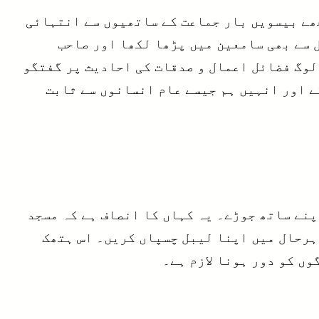
ھے بیسویں بار جماعت کے ساتھیوں سے انتہائی
ل سے بھی سامعین میں پڑھا لکھا اور صاحب
 لوگ فضائل اعمال و صدقات کی احادیث پر گفتگو
ے اور انہیں ہم جیسے عام انسانوں سے ثابت
پنے ساتھ جوڑے۔ یہ کہاں کا انصاف ہے کہ مسجد
 ہرحال میں اپنا لیبل چسپاں کریں۔ اس ہتھک
وں کو دور ہونا لازم ہے۔