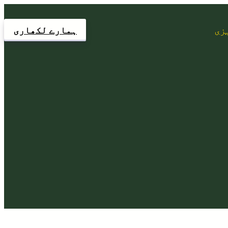
زی
ہمارے لکھاری