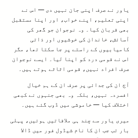
یاور نے صرف اپنی جان نہیں دی — اس نے
اپنی تعلیم، اپنے خواب، اور اپنا مستقبل
بھی قربان کیا۔ وہ نوجوان جو گھر کی
آسائش، خاندان کی خوشیوں اور ذاتی
کامیابیوں کے راستے پر جا سکتا تھا، مگر
اس نے قومی درد کو اپنا لیا۔ ایسے نوجوان
صرف افراد نہیں، قومی اثاثے ہوتے ہیں۔
آج ان کی جدائی پر صرف ان کے ہم خیال
افسردہ نہیں، بلکہ وہ بھی جنہوں نے کبھی
اختلاف کیا — خاموشی میں ڈوب گئے ہیں۔
میری یاور سے چند ہی ملاقاتیں ہوئیں، پہلی
بار تب جب ان کا نام شیڈول فور میں ڈالا