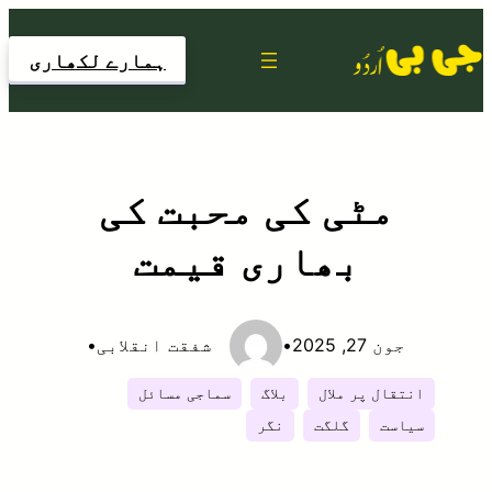
Skip
to
ہمارے لکھاری
content
مٹی کی محبت کی
بھاری قیمت
جون 27, 2025
•
شفقت انقلابی
•
انتقال پر ملال
بلاگ
سماجی مسائل
سیاست
گلگت
نگر