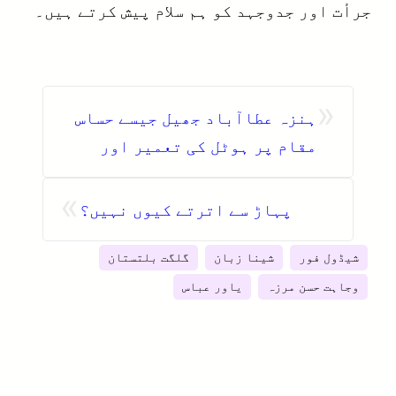
جرأت اور جدوجہد کو ہم سلام پیش کرتے ہیں۔
«
ہنزہ عطاآباد جھیل جیسے حساس
مقام پر ہوٹل کی تعمیر اور
انتظامیہ کی نااہلی
»
پہاڑ سے اترتے کیوں نہیں؟
شیڈول فور
شینا زبان
گلگت بلتستان
وجاہت حسن مرزہ
یاور عباس