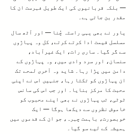
— بلکہ قربانیوں کی ایک طویل فہرست ان کا
مقدر بن جاتی ہے۔
یاور نے بھی یہی راستہ چُنا — اور آٹھ سال
مسلسل قیمت ادا کرتے کرتے، کل وہ پہاڑوں
سے گر گیا۔ ساری رات، ایک غیرآباد،
سنسان، اور سرد وادی میں، وہ پہاڑوں کے
دامن میں پڑا رہا۔ شاید وہ آخری لمحے تک
ان پہاڑوں کو تکتا رہا، جنہیں اس نے اپنی
محبت کا مرکز بنایا۔ اور جب اس کی سانس
ٹوٹی، تب پہاڑوں نے بھی اپنے محبوب کو
خاموش نظروں سے دیکھا ہوگا — ایک
خوبصورت، باہمت چہرہ، جو ان کے قدموں میں
ہمیشہ کے لیے سو گیا۔