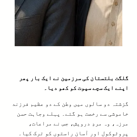
گلگت بلتستان کی سرزمین نے ایک بار پھر
اپنے ایک سچے سپوت کو کھو دیا۔
گزشتہ دو سالوں میں وطن کے دو عظیم فرزند
خاموشی سے رخصت ہو گئے۔ پہلے وجاہت حسن
مرزہ، وہ مردِ درویش، جس نے مراعات،
پروٹوکول اور آسان راستوں کو ترک کیا۔