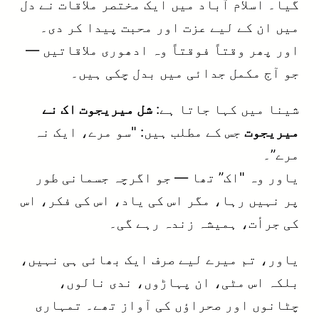
گیا۔ اسلام آباد میں ایک مختصر ملاقات نے دل
میں ان کے لیے عزت اور محبت پیدا کر دی۔
اور پھر وقتاً فوقتاً وہ ادھوری ملاقاتیں —
جو آج مکمل جدائی میں بدل چکی ہیں۔
شینا میں کہا جاتا ہے:
شل میریجوت اک نے
میریجوت
جس کے مطلب ہیں: "سو مرے، ایک نہ
مرے”۔
یاور وہ "اک” تھا — جو اگرچہ جسمانی طور
پر نہیں رہا، مگر اس کی یاد، اس کی فکر، اس
کی جرأت، ہمیشہ زندہ رہے گی۔
یاور، تم میرے لیے صرف ایک بھائی ہی نہیں،
بلکہ اس مٹی، ان پہاڑوں، ندی نالوں،
چٹانوں اور صحراؤں کی آواز تھے۔ تمہاری