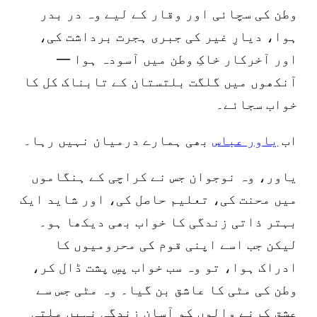
وطن کی سچائی اور وقار کے لیے وہ در بدر
ہوا، دیارِ غیر کی جبری ہجرت برداشت کی،
اور آخرکار خاکِ وطن میں آسودہ ہوا —
آنکھوں میں گلگت بلتستان کے تابناک کل کا
خواب سجائے۔
اب
یاور عباس
بھی ہمارے درمیان نہیں رہا۔
یاور، وہ نوجوان جس نے کراچی کے ہنگاموں
میں محنت کی، تعلیم حاصل کی، اور شاید ایک
بہتر ذاتی زندگی کا خواب بھی دیکھا ہو۔
لیکن جب اسے اپنی قوم کی محرومیوں کا
ادراک ہوا، تو وہ سب خواب پسِ پشت ڈال کر،
وطن کی مٹی کا عاشق بن گیا۔ وہ مٹی جس سے
عشق کرنے والوں کو آسان زندگی نہیں ملتی