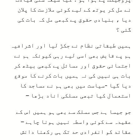
نے مل کر یوتھ کے لیے کوئی ملازمت کا پلان
دیا ، بنیادی حقوق پے کبھی مل کہ بات کی
گئی ؟
ہمیں طبقاتی نظام نے جکڑ لیا اور اشرافیہ
ہم پے قابض بھی اسی لیے رہی کیونکہ ہم نے
اجتمائی حقوق اور مسائل پے کبھی بیٹھ کر
بات ہی نہیں کی نہ ہمیں بات کرنے کا موقع
دیا گیا -سیاست میں بھی ہم نے مساجد کا
استعمال کیا تبھی مسلکی اناد بڑھا –
جو جیسا ہے جس مسلک سے بھی ہو ہمیں اس کے
عقیدہ سے کوئی واسطہ نہیں ہونا چاہے –
عقائد کو انفرادی حد تک ہی رکھنا دانش