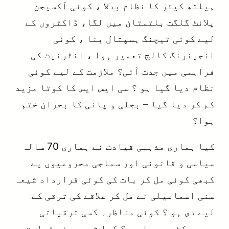
ہیلتھ کیئر کا نظام بدلا ، کوئی آکسیجن
پلانٹ گلگت بلتستان میں لگا، ڈاکٹروں کے
لیے کوئی ٹیچنگ ہسپتال بنا ، کوئی
انجینرنگ کالج تعمیر ہوا ، انٹرنیٹ کی
فراہمی میں جدت آئی؟ ملازمت کے لیے کوئی
نظام دیا گیا ہو ؟ سی ایس ایس کا کوٹا مزید
کم کر دیا گیا – بجلی و پانی کا بحران ختم
ہوا؟
کیا ہماری مذہبی قیادت نے ہماری 70 سالہ
سیاسی و قانونی اور سماجی محرومیوں پے
کبھی کوئی مل کر بات کی کوئی قرارداد شیعہ
سنی اسماعیلی نے مل کر علاقے کی ترقی کے
لیے دی ہو ؟ کوئی مناظرہ کسی ترقیاتی
پروجیکٹ پے ہوا ہو ؟ کیا شیعہ سنی قیادت