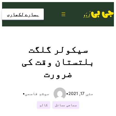
Skip
to
ہمارے لکھاری
content
سیکولر گلگت
بلتستان وقت کی
ضرورت
مئی 17, 2021
•
میثم قاسمی
•
سماجی مسائل
کالم