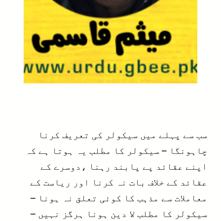
سب سے پہلے میں سیکولر کی تعریف کرنا
چاہونگا – سیکولر کا مطلب یہ ہوتا ہے کہ
اپنے عقائد پے پابند رہنا ،دوسرے کے
عقائد کے خلاف بات نہ کرنا اور ریاست کے
معاملات سے مذہب کا کوئی تعلق نہ ہونا –
سیکولر کا مطلب لا دین ہونا ہرگز نہیں –