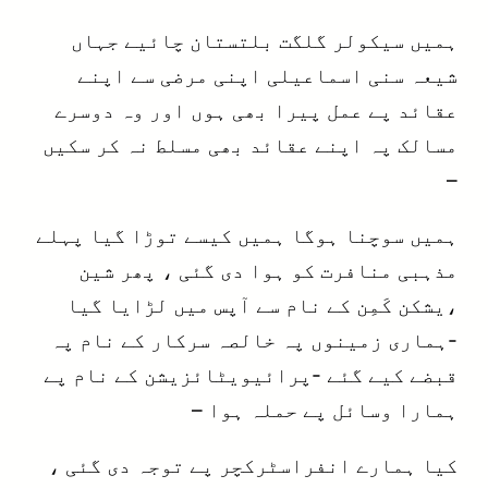
ہمیں سیکولر گلگت بلتستان چائیے جہاں
شیعہ سنی اسماعیلی اپنی مرضی سے اپنے
عقائد پے عمل پیرا بھی ہوں اور وہ دوسرے
مسالک پہ اپنے عقائد بھی مسلط نہ کر سکیں
–
ہمیں سوچنا ہوگا ہمیں کیسے توڑا گیا پہلے
مذہبی منافرت کو ہوا دی گئی ، پھر شین
،یشکن کَمِن کے نام سے آپس میں لڑایا گیا
-ہماری زمینوں پہ خالصہ سرکار کے نام پہ
قبضے کیے گئے -پرائیویٹائزیشن کے نام پے
ہمارا وسائل پے حملہ ہوا –
کیا ہمارے انفراسٹرکچر پے توجہ دی گئی ،