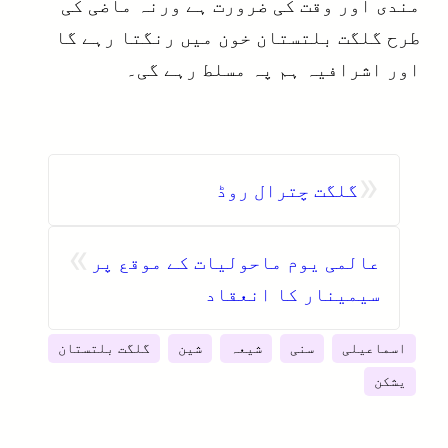
مندی اور وقت کی ضرورت ہے ورنہ ماضی کی
طرح گلگت بلتستان خون میں رنگتا رہے گا
اور اشرافیہ ہم پہ مسلط رہے گی۔
«
گلگت چترال روڈ
»
عالمی یوم ماحولیات کے موقع پر
سیمینار کا انعقاد
اسماعیلی
سنی
شیعہ
شین
گلگت بلتستان
یشکن