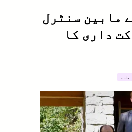
ے مابین سنٹرل
کت داری کا
ہنزہ