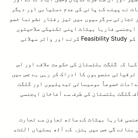
ات نے پینے کے پانی کی عدم دستیابی اور دیگر
ر تجارتی سرگرمیوں میں تیز رفتار نشونما خصو
 ایجنسی فارہا بیٹاٹ اپنی تکنیکی صلاحیتوں
کو استعمال کر تے ہوے ان خطرات کے تشخیص کرنے میں گو رنمٹ آف گلگت بلتستان اور ہنزہ انتظامیہ کو Feasibility Study کرنے اور واٹر سپلائی
ہا کہ گلگت بلتستان کی حکومت علاقے اور اس
 ترقیاتی منصوبوں کا ادراک کر رہی ہے جس میں
دامات خصوصاً موسیماتی تبدیلیوں اور گلگت
 آف گلگت بلتستان کی طرف سے آغاخان ایجنسی
نسی فارہا بیٹاٹ کے ساتھ تعاون سے تجارت
 صاف پانی ی فراہمی کو یقینی بنائے گی جس میں ہنزہ کے آٹھ بستیاں التت،