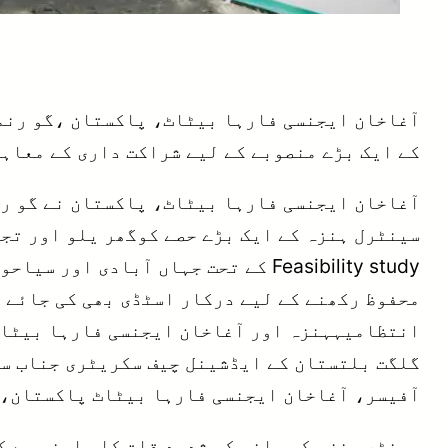
آغاخان ایجنسی فارہا بیٹاٹ، پاکستان ،گو رنمٹ
کے ایک بڑے منصوبے کے لیے شراکت داری کے معاہد
آغاخان ایجنسی فارہا بیٹاٹ، پاکستان نے گو رن
Feasibility study کے تحت جہاں آبا
انتظامیہہنزہ اور آغاخان ایجنسی فارہا بیٹاٹ 
گلگت بلتستان کے ایڈشینل چیف سکریٹری جناب سی
آفیسر، آغاخان ایجنسی فارہا بیٹاٹ پاکستان، 
سینٹر ہنزہ کو پانی کی شدید قلت کا سامنہ ہے ک