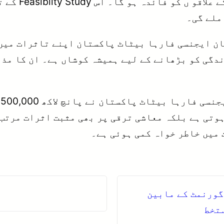
فیض آباد، گن
ملے گی۔
ن ایجنسی فارہا بیٹاٹ پاکستان اپنے تاثرات میں 
دگی کو بڑھانے کے لیے ہمیشہ کوشاں ہے۔ ان کا مذی
ی
ہوتی ہے بلکہ معاشی ترقی پر بھی مثبت اثرات مرتب
 میں خاطر خواہ کمی ہوئی ہے۔
گورنمٹ کے مابین
ستخط