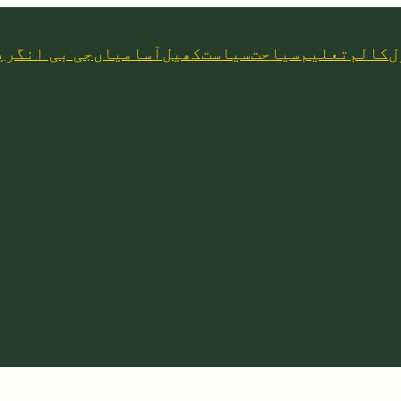
ل
کالم
تعلیم
سیاحت
سیاست
کھیل
آسامیاں
جی بی انگری