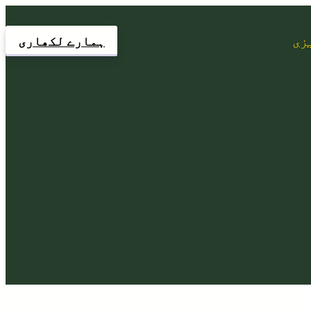
زی
ہمارے لکھاری