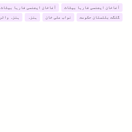
آغاخان ایجنسی فارہا بیٹاٹ
آغاخان ایجنسی فارہا بیٹاٹ 
گلگت بلتستان حکومت
نواب علی خان
ہنزہ
ہنزہ واٹر