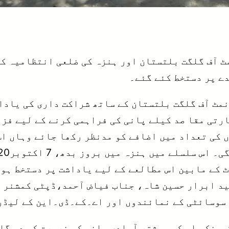
 آف گلگت بلتستان اور ہنزہ کی ضلعی انتظامیہ کے
ے پر دستخط کئے گئے۔
مٹ آف گلگت بلتستان کے ساتھ شراکت داری کی یاداش
دی اور سیاحوں کی تعداد میں اضافے کو مدنظر رکھا جائے و
کے مابین اس مطالعے کے لیے یاداشت پر دستخط ہوئ
د ابرار حسین شاہ، جناب فیاض آحمد،ڈپٹی کمشنر 
سوسائٹی کے نمائندوں اور اے۔کے۔ڈی۔این کے لیڈرز
یونکہ اس کی بیشتر آبادی پانی کی ضرورت کو دو گل