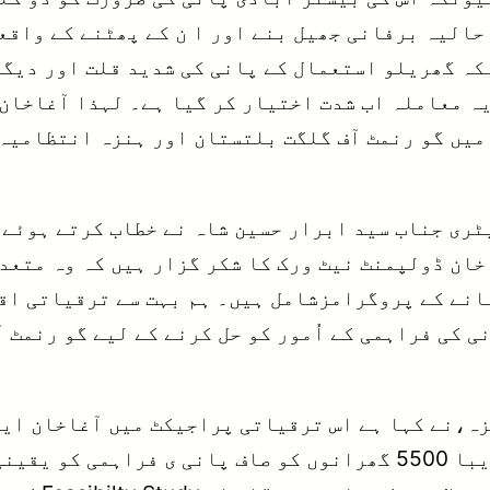
 حالیہ برفانی جھیل بنے اور ا ن کے پھٹنے کے واقع
بکہ گھریلو استعمال کے پانی کی شدید قلت اور دیگ
 یہ معاملہ اب شدت اختیار کر گیا ہے۔ لہذا آغاخان
ری جناب سید ابرار حسین شاہ نے خطاب کرتے ہوئے ک
خان ڈولپمنٹ نیٹ ورک کا شکر گزار ہیں کہ وہ متعد
نانے کے پروگرامزشامل ہیں۔ ہم بہت سے ترقیاتی اق
نی کی فراہمی کے اُمور کو حل کرنے کے لیے گو رنمٹ
ہ،نے کہا ہے اس ترقیاتی پراجیکٹ میں آغاخان ایج
گاہوں،ہیلتھ سینٹر اور دیگر سکولوں اور تقر یبا 5500 گھرانوں کو