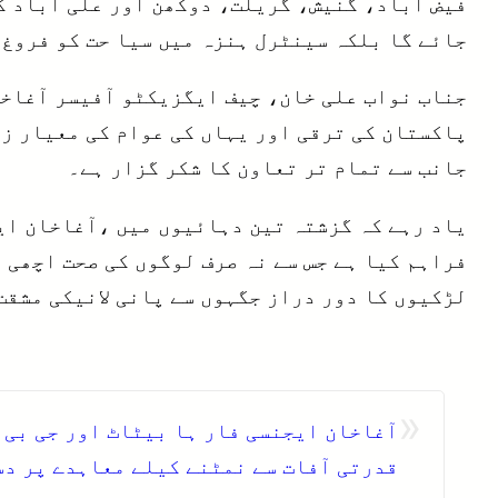
جائے گا بلکہ سینٹرل ہنزہ میں سیا حت کو فروغ 
جناب نواب علی خان، چیف ایگزیکٹو آفیسر آغاخا
پاکستان کی ترقی اور یہاں کی عوام کی معیار زن
جانب سے تمام تر تعاون کا شکر گزار ہے۔
فراہم کیا ہے جس سے نہ صرف لوگوں کی صحت اچھی 
لڑکیوں کا دور دراز جگہوں سے پانی لانیکی مشقت
«
آغاخان ایجنسی فار ہا بیٹاٹ اور جی بی 
قدرتی آفات سے نمٹنے کیلے معاہدے پر د