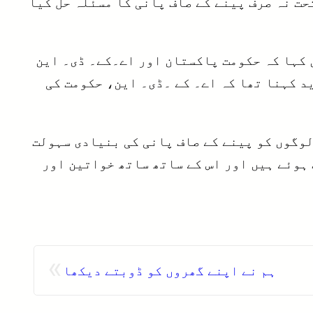
یش، گریلت، دوکھن اور علی آباد کے علاقو ں کو فائدہ ہو گا۔ اس Feasibilty Study کے تحت نہ صرف پینے کے صاف پانی کا مسئلہ حل کیا
کہا کہ حکومت پاکستان اور اے۔کے۔ ڈی۔ این
د کہنا تھا کہ اے۔ کے ۔ڈی۔ این، حکومت کی
اد رہے کہ گزشتہ تین دہائیوں میں ،آغاخان ایجنسی فارہا بیٹاٹ پاکستان نے پانچ لاکھ 500,000لوگوں کو پینے کے صاف پانی کی بنیادی سہولت
 ہوئے ہیں اور اس کے ساتھ ساتھ خواتین اور
»
ہم نے اپنے گھروں کو ڈوبتے دیکھا