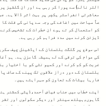
التر نالے) سے پورا کر رہی ہے اور ان گلشیز پر
معاشرتی انفراسٹر یکچر پر بہت اثر ڈالا ہے۔ ج
صاً سیاحت میں اضافے کی وجہ سے پانی کی قلت کا
ڈیزئن کرنے میں مدد فراہم کر رہی ہے۔
اس موقع پر گلگت بلتستان کے ایڈشینل چیف سکریٹ
کی عوام کی ترقی کے لے ہمیشہ گامزن ہے۔ ہم آغا
غربت کو کم کرنے اور کمیو نٹی کو با اختیار ب
بلتستان کے دور دراز علاقوں تک پینے کے صاف پا
فارہا بیٹاٹ کے تعاون کو سہراہتے ہیں۔
اپنے خطاب میں جناب فیاض آحمد،ڈپٹی کمشنر ہنز