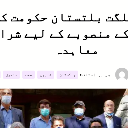
لگت بلتستان حکومت ک
ے منصوبے کے لیے شرا
معاہدہ
جی بی اسٹاف
•
پاکستان
خبریں
صحت
ماحول