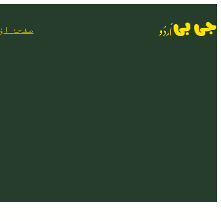
Skip
to
صفحۂ اؤ
content