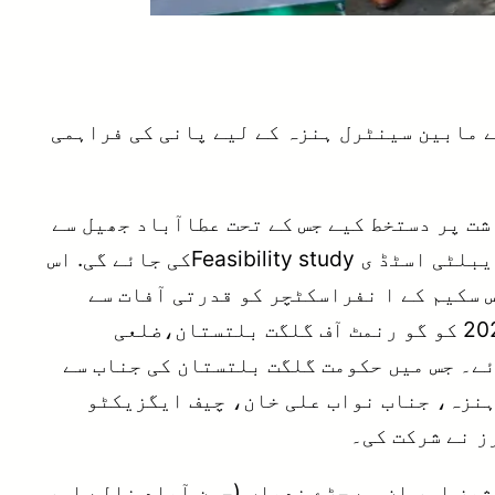
 مابین سینٹرل ہنزہ کے لیے پانی کی فراہمی
ت پر دستخط کیے جس کے تحت عطاآباد جھیل سے
سینٹرل ہنزہ کے ایک بڑے حصے کوگھر یلو اور تجارتی مقا صد کیلے پانی کی فراہمی کرنے کے لیے فز یبلٹی اسٹڈ ی Feasibility studyکی جائے گی. اس
ہاں اس سکیم کے ا نفراسکٹچر کو قدرتی آفات سے
محفوظ رکھنے کے لیے درکار اسٹڈی بھی کی جائے گی۔ اس سلسلے میں ہنزہ میں بروز بدھ، 7 اکتوبر2020 کو گو رنمٹ آف گلگت بلتستان،ضلعی
ے۔ جس میں حکومت گلگت بلتستان کی جناب سے
ہنزہ، جناب نواب علی خان، چیف ایگزیکٹو
 نے شرکت کی۔
شیز اور ان سے جڑے ندیاں (حسن آباد نالے اور