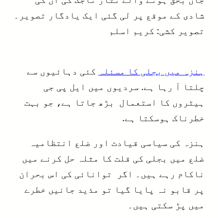
شادی کے موقع پر لی گئی ایک یادگار تصویر۔
تصویر کشی: کریم اسلم
ہنزہ میں بجلی کا مسئلہ
کئی دہائیوں سے
چلتا آ رہا ہے. سردیوں میں ایل پی جی
ہیٹروں کا استعمال بڑھ جاتا ہے، جو بہت
خطرناک ہوسکتا ہے.
ہنزہ کی سیاسی قیادت اور ضلع انتظامیہ
ضلع میں بجلی کی قلت کا مثلہ حل کرنے میں
ناکام رہے ہیں۔ اگر توانائی کی اس بحران
پر قابو نہ پایا گیا تو مذید جانیں خطرے
میں پڑ سکتی ہیں۔