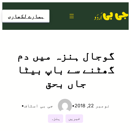
Skip
to
ہمارے لکھاری
content
گوجال ہنزہ میں دم
گھٹنے سے باپ بیٹا
جاں بحق
نومبر 22, 2018
•
جی بی اسٹاف
•
خبریں
ہنزہ