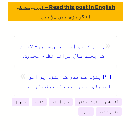
Read this post in English – اس پوسٹ کو
انگریزی میں پڑھیں
«
ہنزہ کریم آباد میں سیورج لائین
کا پچیس سال پرانا نظام مخدوش
ہو کر رہ گیا
»
PTI ہنزہ کے صدر کا ہنزہ پُر امن
احتجاجی دھرنے کو کامیاب کرنے
پر عوام کا شکریہ
آغا خان میڈیکل سنٹر
علی آباد
گلمت
گوجال
نثار تاجک
ہنزہ