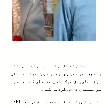
ہنزہ گوجال
کے گاوں گلمت میں افسوس ناک
واقع، کمرے میں جنریٹر گیس بھرنے سے باپ
بیٹا جاںبحق جبکہ اسی خاندان کے دو افراد
کو ہسپتال داخل کردیا گیا۔
جاں بحق ہونے والے محمد اکرم کی عمر 60