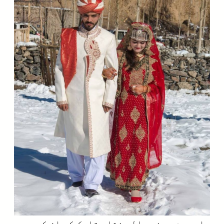
جاں بحق ہونے والے نثار تاجک کی ان کی