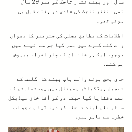
سال اور بیٹے نثار تاجک کی عمر 29 سال
تھی۔ نثار تاجک کی شادی دو ہفتے قبل ہی
ہوئی تھی۔
اطلاعات کے مطابق بجلی کی جنریٹر کا دھواں
رات گئے کمرے میں بھر گیا جس سے نیند میں
موجود ایک ہی خاندان کے چار افراد بیہوش
ہو گئے۔
جاں بحق ہونے والے باپ بیٹے کا گلمت کے
تحصیل ہیڈکواٹر ہسپتال میں پوسٹمارٹم کے
بعد دفنایا گیا جبکہ دو کو آغا خان میڈیکل
سنٹر علی آباد داخلہ کر دیا گیا ہے جو اب
خطرہ سے باہر ہیں.