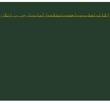
ل
کالم
تعلیم
سیاحت
سیاست
کھیل
آسامیاں
جی بی انگری