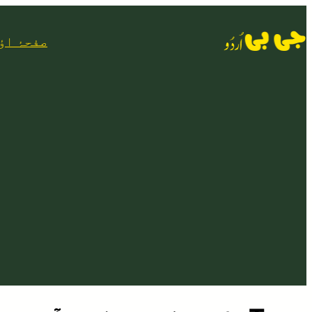
Skip
to
صفحۂ اؤ
content