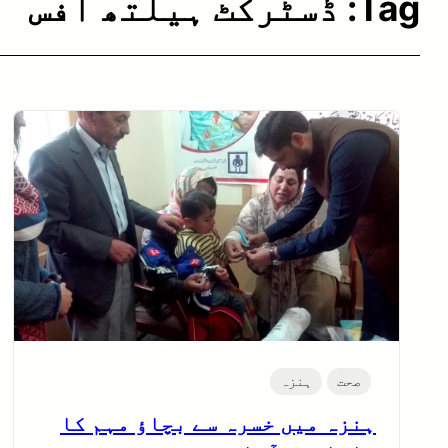
Tag:
ڈسٹرکٹ ہیلتھ آفس
صحت
ہنزہ
ہنزہ میں خسرہ سے بچاؤ مہم کا