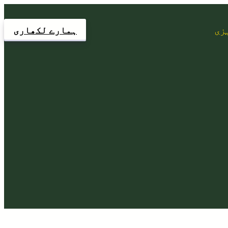
زی
ہمارے لکھاری