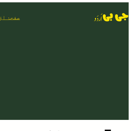
Skip
to
صفحۂ اؤ
content