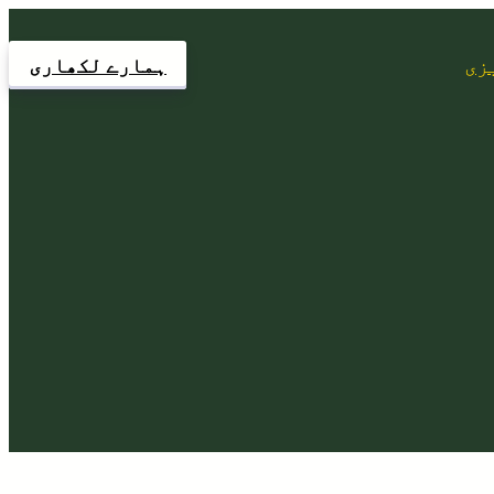
زی
ہمارے لکھاری