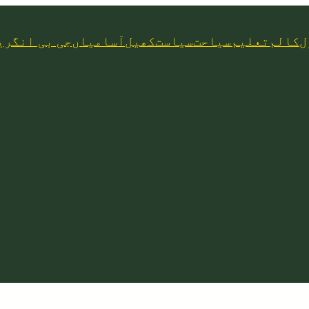
ل
کالم
تعلیم
سیاحت
سیاست
کھیل
آسامیاں
جی بی انگری