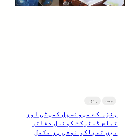
صحت
ہنزہ
ہنزہ کے میونسپل کمیٹی اور
تمام ڈسٹرکٹ کونسل دفاتر
میں تمباکو نوشی پر مکمل