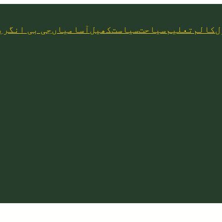
ل
کالم
تعلیم
سیاحت
سیاست
کھیل
آسامیاں
جی بی انگری