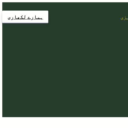
زی
ہمارے لکھاری