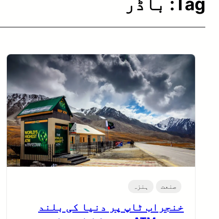
Tag:
باڈر
صنعت
ہنزہ
خنجراب ٹاپ پر دنیا کی بلند