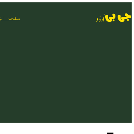
Skip
to
صفحۂ اؤ
content