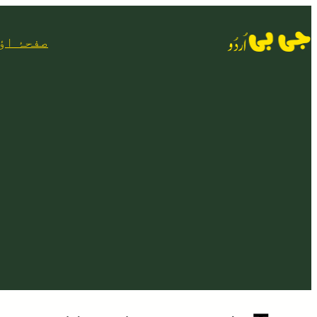
Skip
to
صفحۂ اؤ
content