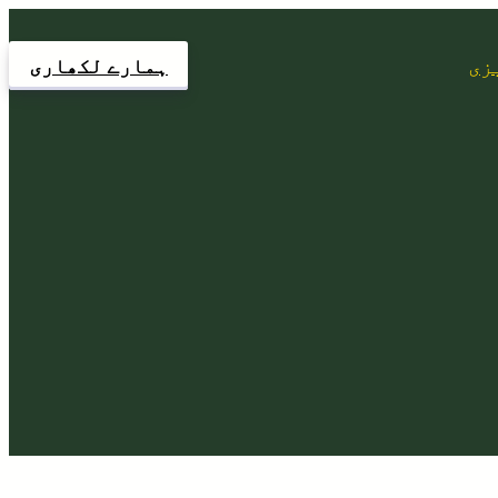
زی
ہمارے لکھاری