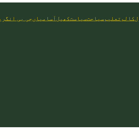
ل
کالم
تعلیم
سیاحت
سیاست
کھیل
آسامیاں
جی بی انگری