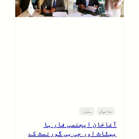
ماحول
ہنزہ
آغاخان ایجنسی فار ہا
بیٹاٹ اور جی بی گورنمٹ کے