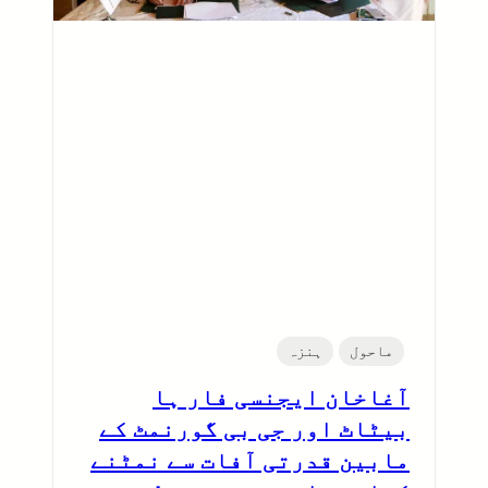
ماحول
ہنزہ
آغاخان ایجنسی فار ہا
بیٹاٹ اور جی بی گورنمٹ کے
مابین قدرتی آفات سے نمٹنے