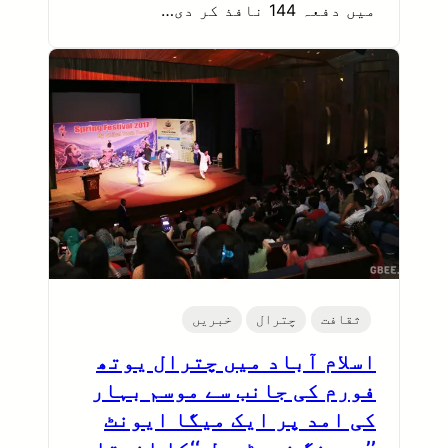
میں دفعہ 144 نافذ کر دی…
ثقافت
چترال
خبریں
اسلام آباد میں چترال یوتھ
فورم کی جانب سے موسم بہار
کی امد پر ایک میگا ایونٹ