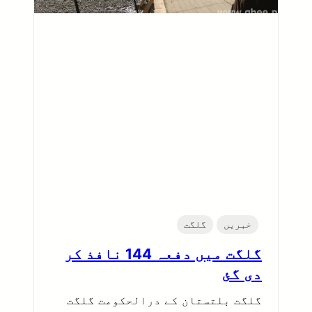
خبریں
گلگت
گلگت میں دفعہ 144 نافذ کر
دی گئ
گلگت بلتستان کے درالحکومت گلگت