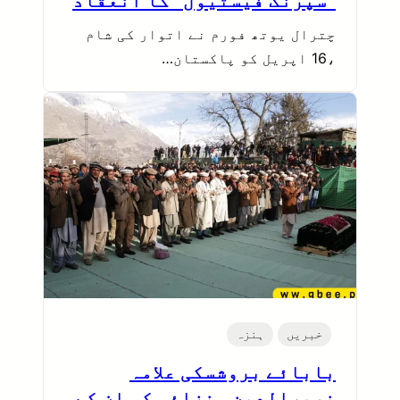
’’سپرنگ فیسٹیول ‘‘کا انعقاد
چترال یوتھ فورم نے اتوار کی شام
،16 اپریل کو پاکستان…
خبریں
ہنزہ
بابائے بروشسکی علامہ
نصیرالدین ہنزائی کو ان کے