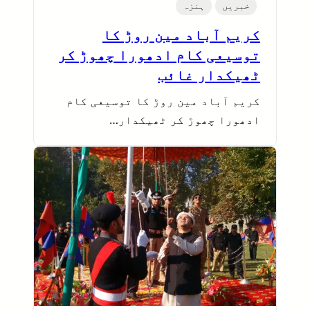
خبریں
ہنزہ
کریم آباد مین روڑ کا
توسیعی کام ادھورا چھوڑ کر
ٹھیکدار غائب
کریم آباد مین روڑ کا توسیعی کام
ادھورا چھوڑ کر ٹھیکدار…