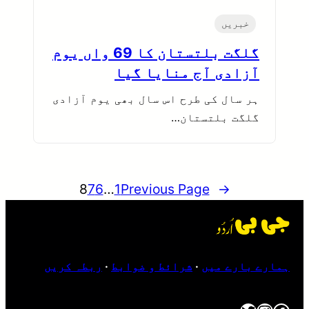
خبریں
گلگت بلتستان کا 69 واں یوم
آزادی آج منایا گیا
ہر سال کی طرح اس سال بھی یوم آزادی
گلگت بلتستان…
8
7
6
…
1
Previous Page
←
ہمارے بارے میں
·
شرائط و ضوابط
·
ربطہ کریں