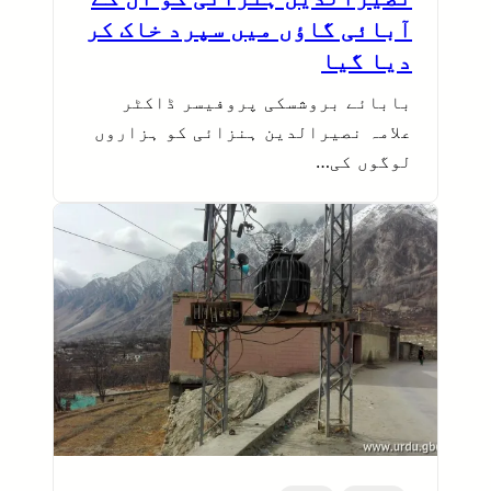
آبائی گاؤں میں سپرد خاک کر
دیا گیا
بابائے بروشسکی پروفیسر ڈاکٹر
علامہ نصیرالدین ہنزائی کو ہزاروں
لوگوں کی…