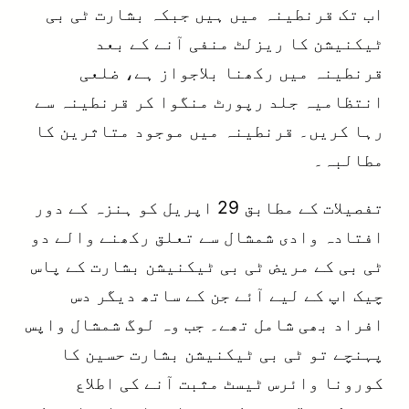
اب تک قرنطینہ میں ہیں جبکہ بشارت ٹی بی
ٹیکنیشن کا ریزلٹ منفی آنے کے بعد
قرنطینہ میں رکھنا بلاجواز ہے، ضلعی
انتظامیہ جلد رپورٹ منگوا کر قرنطینہ سے
رہا کریں۔ قرنطینہ میں موجود متاثرین کا
مطالبہ۔
تفصیلات کے مطابق 29 اپریل کو ہنزہ کے دور
افتادہ وادی شمشال سے تعلق رکھنے والے دو
ٹی بی کے مریض ٹی بی ٹیکنیشن بشارت کے پاس
چیک اپ کے لیے آئے جن کے ساتھ دیگر دس
افراد بھی شامل تھے۔ جب وہ لوگ شمشال واپس
پہنچے تو ٹی بی ٹیکنیشن بشارت حسین کا
کورونا وائرس ٹیسٹ مثبت آنے کی اطلاع