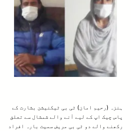
ہنزہ (رحیم امان) ٹی بی ٹیکنیشن بشارت کے
پاس چیک اپ کے لیے آنے والے شمشال سے تعلق
رکھنے والے دو ٹی بی مریض سمیت بارہ افراد