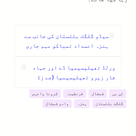
«
سیڈو گلگت بلتستان کی جانب سے
ہنزہ انسداد تمباکو مہم جاری
»
ورلڈ تھیلیسیمیا ڈے اور جہاد
فار زیرو تھیلیسیمیا (جے زڈ
ٹی) کی کاوشیں
ٹی بی
شمشال
قرنطینہ
کرونا وائرس
گلگت بلتستان
ہنزہ
وادی شمشال