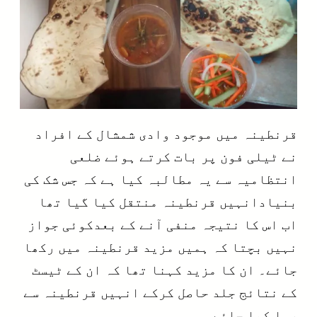
قرنطینہ میں موجود وادی شمشال کے افراد
نے ٹیلی فون پر بات کرتے ہوئے ضلعی
انتظامیہ سے یہ مطالبہ کیا ہے کہ جس شک کی
بنیادانہیں قرنطینہ منتقل کیا گیا تھا
اب اس کا نتیجہ منفی آنے کے بعدکوئی جواز
نہیں بچتا کہ ہمیں مزید قرنطینہ میں رکھا
جائے۔ ان کا مزید کہنا تھا کہ ان کے ٹیسٹ
کے نتائج جلد حاصل کرکے انہیں قرنطینہ سے
رہا کیا جائے۔