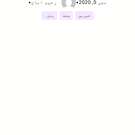
مئی 5, 2020
•
رحیم امان
•
خبریں
صحت
ہنزہ