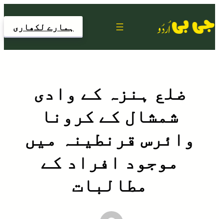
Skip
to
ہمارے لکھاری
content
ضلع ہنزہ کے وادی
شمشال کے کرونا
وائرس قرنطینہ میں
موجود افراد کے
مطالبات