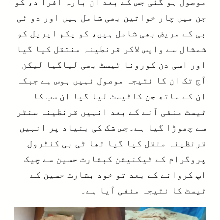
موصول ہو گئی جس کے بعد ان بارہ افرا د، کو
جن میں چار خواتین بھی شامل ہیں اور دو ٹی
بی کے مریض بھی شامل ہیں، کو یکم اپریل کو
شمشال سے واپس لاکر قرنطینہ منتقل کیا گیا
اور اسی دن کورونا ٹیسٹ بھی لیاگیا لیکن
آج تک ان کا نتیجہ موصول نہیں ہوس ہے جبکہ
ان کے ساتھ جن کاٹیسٹ لیا گیا ان سب کا
ٹیسٹ منفی آنے کے بعد انہیں قرنظینہ سنٹر
سے چھوڑا گیا ہے۔جس شک کی بنیاد پر انہیں
قرنظینہ منقل کیا گیا تھا ٹی بی کنٹرول
پروگرام کے ٹیکنیشن کبشارت حسین سے چیک
اپ کروانے کے بعد تو خود بشارت حسین کے
ٹیسٹ کا نتیجہ منفی آیا ہے۔