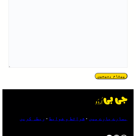
پیغام بھیجیں
ہمارے بارے میں
·
شرائط و ضوابط
·
ربطہ کریں