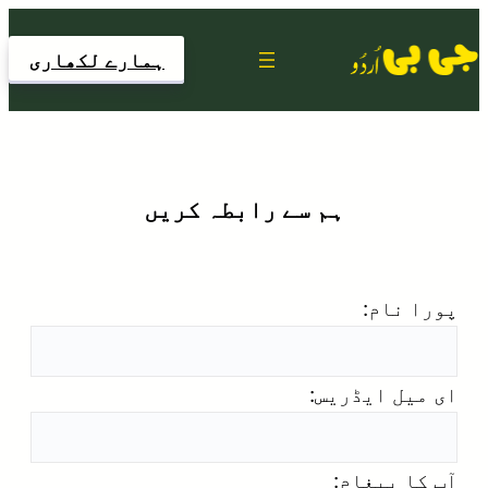
Skip
to
ہمارے لکھاری
content
ہم سے رابطہ کریں
پورا نام:
ای میل ایڈریس:
آپ کا پیغام: