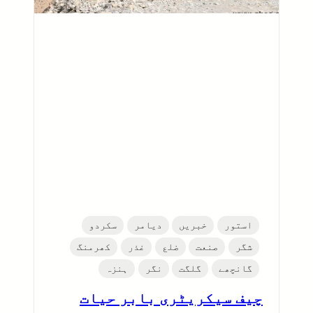
استور
خبریں
دیامر
سکردو
شگر
صنعت
ضلع
غذر
کھرمنگ
گانچھے
گلگت
نگر
ہنزہ
چیف سیکریٹری بابر حیات