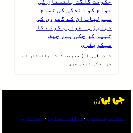
حکومت گلگت بلتستان کی
عوام کو زندگی کی تمام
سہولیات ان کے گھروں کی
دہلیز پہ فراہم کرنے کا
تہیہ کر چکی ہے، چیف
سیکریٹری
گلگت (پی آر) حکومت گلگت بلتستان نے
صوبے کی ٹیکس فری…
ہمارے بارے میں
·
شرائط و ضوابط
·
ربطہ کریں