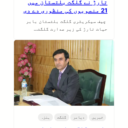
تارڑ نے گلگت بلتستان میں
21 منصوبوں کی منظوری دے دی
چیف سیکریٹری گلگت بلتستان بابر
حیات تارڑ کی زیر صدارت گلگت…
خبریں
دیامر
گلگت
ہنزہ