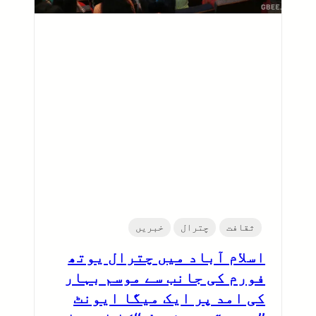
ثقافت
چترال
خبریں
اسلام آباد میں چترال یوتھ
فورم کی جانب سے موسم بہار
کی امد پر ایک میگا ایونٹ